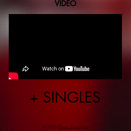
VIDEO
+ SINGLES
© 2026
Ébano Produções