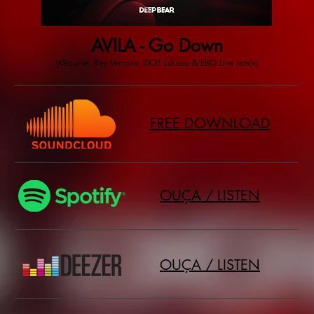
AVILA - Go Down
(KBourne, Rey Vercosa, DOT Larissa & EBO Live remix)
FREE DOWNLOAD
OUÇA / LISTEN
OUÇA / LISTEN