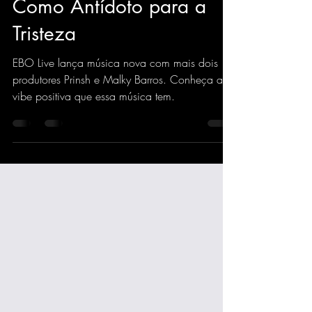
A Revolução Sonora da
EBO LIVE: 'PUMP UP'
Como Antídoto para a
Tristeza
EBO Live lança música nova com mais dois
produtores Prinsh e Malky Barros. Conheça a
vibe positiva que essa música tem.